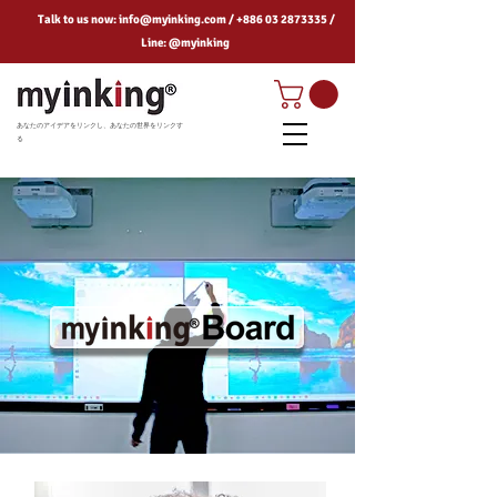
Talk to us now:
info@myinking.com
/
+886 03 2873335
/
Line: @myinking
あなたのアイデアをリンクし、あなたの世界をリンクす
る