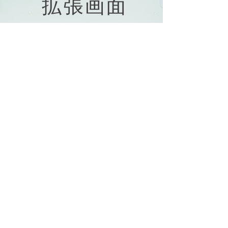
拡張画面
Windowsシステムの拡張画面設定のための複
数ボード統合をサポートします。 3〜4枚の
myinkingボードを統合して、教室の壁をイン
タラクティブな壁に変えましょう。