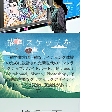
描画スケッチを
書く
正確で非常に正確なライティング体験
のために設計された新世代のインタラ
クティブホワイトボード。 Microsoft
Whiteboard、Sketch、Photoshop、そ
の他の主要なグラフィックデザインソ
フトウェアと完全に互換性がありま
す。