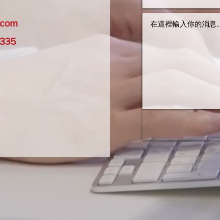
.com
335