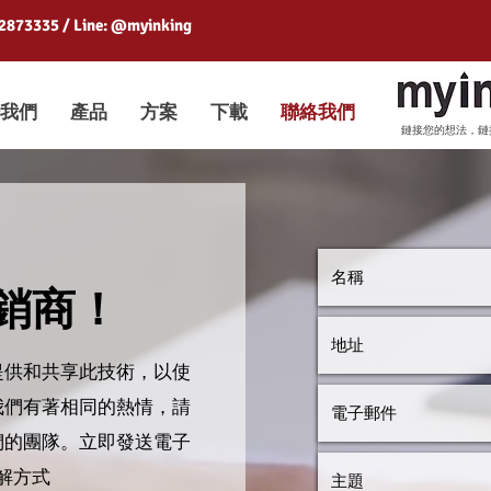
 2873335 / Line: @myinking
我們
產品
方案
下載
聯絡我們
鏈接您的想法，鏈
銷商！
提供和共享此技術，以使
我們有著相同的熱情，請
們的團隊。立即發送電子
解方式