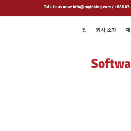
Talk to us now:
info@myinking.com
/ +886 03
집
회사 소개
제
Softwa