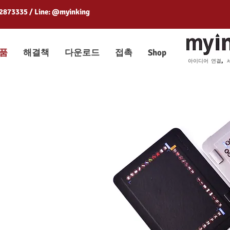
 2873335 / Line: @myinking
품
해결책
다운로드
접촉
Shop
아이디어 연결, 